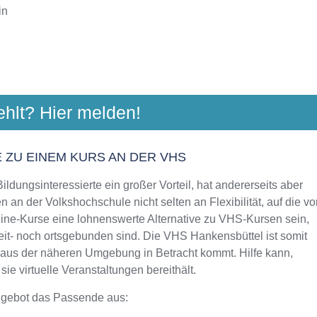
in
HS GIFHORN
ehlt? Hier melden!
m-Stein-Str. 24, 35818 Gifhorn
Aktualisiert: August 2021
 ZU EINEM KURS AN DER VHS
ldungsinteressierte ein großer Vorteil, hat andererseits aber
 an der Volkshochschule nicht selten an Flexibilität, auf die vo
line-Kurse eine lohnenswerte Alternative zu VHS-Kursen sein,
zeit- noch ortsgebunden sind. Die VHS Hankensbüttel ist somit
n aus der näheren Umgebung in Betracht kommt. Hilfe kann,
e virtuelle Veranstaltungen bereithält.
ngebot das Passende aus: