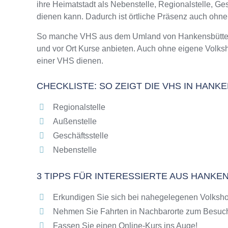
ihre Heimatstadt als Nebenstelle, Regionalstelle, G
Online-Kurse – Alternative Angebote zu eine
dienen kann. Dadurch ist örtliche Präsenz auch ohn
Top-Kurse an der Abendschule Hankensbütte
Weiterbildung in Hankensbüttel
So manche VHS aus dem Umland von Hankensbüttel ka
und vor Ort Kurse anbieten. Auch ohne eigene Volks
VHS Hankensbüttel Programm 2025 / 2026
einer VHS dienen.
CHECKLISTE: SO ZEIGT DIE VHS IN HAN
Regionalstelle
Außenstelle
Geschäftsstelle
Nebenstelle
3 TIPPS FÜR INTERESSIERTE AUS HANKE
Erkundigen Sie sich bei nahegelegenen Volksho
Nehmen Sie Fahrten in Nachbarorte zum Besuch
Fassen Sie einen Online-Kurs ins Auge!