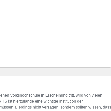
el Präsenz
an VHS-Kursen
enen Volkshochschule in Erscheinung tritt, wird von vielen
S ist hierzulande eine wichtige Institution der
ssen allerdings nicht verzagen, sondern sollten wissen, das
lefonnummer