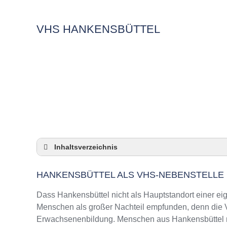
VHS HANKENSBÜTTEL
Inhaltsverzeichnis
Hankensbüttel als VHS-Nebenstelle
HANKENSBÜTTEL ALS VHS-NEBENSTELLE
Checkliste: So zeigt die VHS in Hankensbütt
3 Tipps für Interessierte aus Hankensbüttel 
Dass Hankensbüttel nicht als Hauptstandort einer eig
VHS Hankensbüttel Kurse und Umgebung
Menschen als großer Nachteil empfunden, denn die VH
Erwachsenenbildung. Menschen aus Hankensbüttel mü
VHS Hankensbüttel – Öffnungszeiten und Te