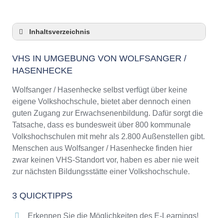
Inhaltsverzeichnis
VHS in Umgebung von Wolfsanger /
Hasenhecke
VHS IN UMGEBUNG VON WOLFSANGER /
HASENHECKE
3 Quicktipps
Checkliste: VHS-Kurse rund um Wolfsanger /
Wolfsanger / Hasenhecke selbst verfügt über keine
Hasenhecke finden
eigene Volkshochschule, bietet aber dennoch einen
Keine VHS in Wolfsanger / Hasenhecke
guten Zugang zur Erwachsenenbildung. Dafür sorgt die
Online-Kurse: Pro und Contra
Tatsache, dass es bundesweit über 800 kommunale
Online-Kurse als alternative Angebote zu
Volkshochschulen mit mehr als 2.800 Außenstellen gibt.
VHS-Kursen
Menschen aus Wolfsanger / Hasenhecke finden hier
Die VHS als Inbegriff der Erwachsenenbildung
zwar keinen VHS-Standort vor, haben es aber nie weit
Das bundesweite Netzwerk der
zur nächsten Bildungsstätte einer Volkshochschule.
Volkshochschulen
Abendschulen rund um Wolfsanger /
3 QUICKTIPPS
Hasenhecke
Erkennen Sie die Möglichkeiten des E-Learnings!
Checkliste: So erkennen Sie gute