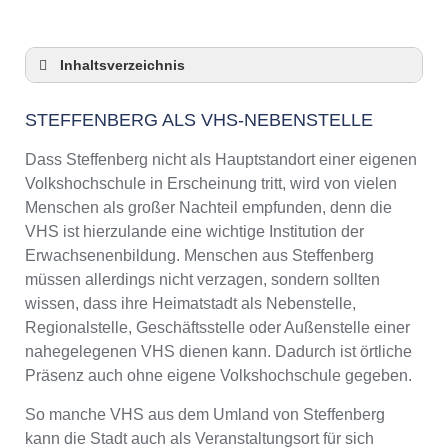
Inhaltsverzeichnis
Steffenberg als VHS-Nebenstelle
STEFFENBERG ALS VHS-NEBENSTELLE
Checkliste: So zeigt die VHS in Steffenberg
Präsenz
Dass Steffenberg nicht als Hauptstandort einer eigenen
3 Tipps für Interessierte aus Steffenberg an
Volkshochschule in Erscheinung tritt, wird von vielen
VHS-Kursen
Menschen als großer Nachteil empfunden, denn die
VHS Steffenberg Kurse und Umgebung
VHS ist hierzulande eine wichtige Institution der
VHS Steffenberg – Öffnungszeiten und
Erwachsenenbildung. Menschen aus Steffenberg
Telefonnummer
müssen allerdings nicht verzagen, sondern sollten
Online-Kurse – Alternative Angebote zu einem
wissen, dass ihre Heimatstadt als Nebenstelle,
Kurs an der VHS
Regionalstelle, Geschäftsstelle oder Außenstelle einer
Top-Kurse an der Abendschule Steffenberg
nahegelegenen VHS dienen kann. Dadurch ist örtliche
Weiterbildung in Steffenberg
Präsenz auch ohne eigene Volkshochschule gegeben.
VHS Steffenberg Programm 2025 / 2026
So manche VHS aus dem Umland von Steffenberg
kann die Stadt auch als Veranstaltungsort für sich