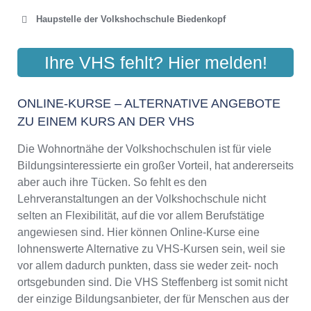
Haupstelle der Volkshochschule Biedenkopf
VOLKSHOCHSCHULE
Ihre VHS fehlt? Hier melden!
MARBURG-BIEDENKOPF
Kiesackerstraße 12, 35216 Biedenkopf
ONLINE-KURSE – ALTERNATIVE ANGEBOTE
Aktualisiert: August 2021
ZU EINEM KURS AN DER VHS
Die Wohnortnähe der Volkshochschulen ist für viele
Bildungsinteressierte ein großer Vorteil, hat andererseits
aber auch ihre Tücken. So fehlt es den
Lehrveranstaltungen an der Volkshochschule nicht
selten an Flexibilität, auf die vor allem Berufstätige
angewiesen sind. Hier können Online-Kurse eine
lohnenswerte Alternative zu VHS-Kursen sein, weil sie
vor allem dadurch punkten, dass sie weder zeit- noch
ortsgebunden sind. Die VHS Steffenberg ist somit nicht
der einzige Bildungsanbieter, der für Menschen aus der