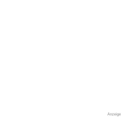
Adresse
*
Kontaktmöglichkeiten
Telefonnummer
Faxnummer
Anzeige