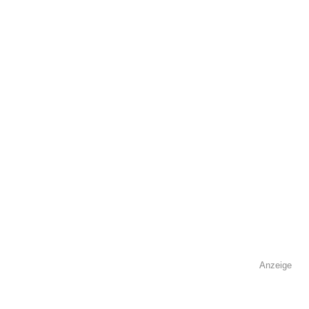
öffentlich sichtbar.
Name
*
E-Mail
*
Name der Volkshochschule
*
Anzeige