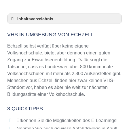
Inhaltsverzeichnis
VHS in Umgebung von Echzell
VHS IN UMGEBUNG VON ECHZELL
3 Quicktipps
Checkliste: VHS-Kurse rund um Echzell finden
Echzell selbst verfügt über keine eigene
Keine VHS in Echzell
Volkshochschule, bietet aber dennoch einen guten
Zugang zur Erwachsenenbildung. Dafür sorgt die
Online-Kurse: Pro und Contra
Tatsache, dass es bundesweit über 800 kommunale
Online-Kurse als alternative Angebote zu
Volkshochschulen mit mehr als 2.800 Außenstellen gibt.
VHS-Kursen
Menschen aus Echzell finden hier zwar keinen VHS-
Die VHS als Inbegriff der Erwachsenenbildung
Standort vor, haben es aber nie weit zur nächsten
Das bundesweite Netzwerk der
Bildungsstätte einer Volkshochschule.
Volkshochschulen
Abendschulen rund um Echzell
3 QUICKTIPPS
Checkliste: So erkennen Sie gute
Bildungsangebote der VHS
Erkennen Sie die Möglichkeiten des E-Learnings!
Nehmen Sie auch gewisse Anfahrtswege in Kauf!