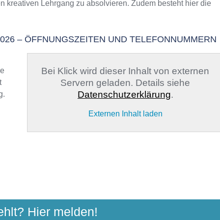
en kreativen Lehrgang zu absolvieren. Zudem besteht hier die
 / 2026
83026 – ÖFFNUNGSZEITEN UND TELEFONNUMMERN
Bei Klick wird dieser Inhalt von externen
ge
Servern geladen. Details siehe
t
Datenschutzerklärung
.
g.
Externen Inhalt laden
SCHULE ROSENHEIM
ehlt? Hier melden!
traße 1, 83022 Rosenheim