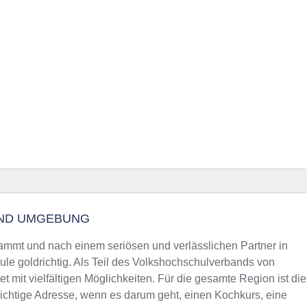
Anzeig
gebung
UND UMGEBUNG
en und Telefonnummer
Oberbayern
mt und nach einem seriösen und verlässlichen Partner in
m Kurs an der VHS
ule goldrichtig. Als Teil des Volkshochschulverbands von
t mit vielfältigen Möglichkeiten. Für die gesamte Region ist die
Oberbayern
chtige Adresse, wenn es darum geht, einen Kochkurs, eine