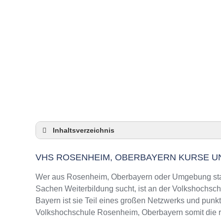
Inhaltsverzeichnis
VHS Rosenheim, Oberbayern Kurse und Um
VHS ROSENHEIM, OBERBAYERN KURSE 
VHS Rosenheim, Oberbayern – Öffnungszeit
Top-Kurse an der Abendschule Rosenheim, 
Wer aus Rosenheim, Oberbayern oder Umgebung stam
Online-Kurse – Alternative Angebote zu eine
Sachen Weiterbildung sucht, ist an der Volkshochsch
Bayern ist sie Teil eines großen Netzwerks und punkte
Top-Kurse an der Abendschule Rosenheim, 
Volkshochschule Rosenheim, Oberbayern somit die ri
Weiterbildung in Rosenheim, Oberbayern