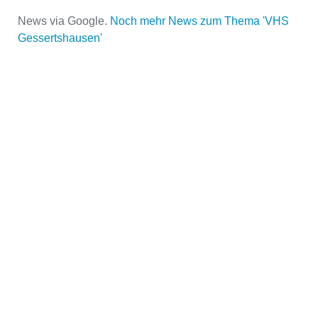
News via Google.
Noch mehr News zum Thema 'VHS
Gessertshausen'
Name der Volkshochschule
*
Adresse
*
Kontaktmöglichkeiten
Telefonnummer