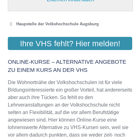
Haupstelle der Volkshochschule Augsburg
VOLKSHOCHSCHULE
Ihre VHS fehlt? Hier melden!
AUGSBURG STADT
Willy-Brandt-Platz 3a, 86153 Augsburg
ONLINE-KURSE – ALTERNATIVE ANGEBOTE
Aktualisiert: August 2021
ZU EINEM KURS AN DER VHS
Die Wohnortnähe der Volkshochschulen ist für viele
VOLKSHOCHSCHULE
Bildungsinteressierte ein großer Vorteil, hat andererseits
AUGSBURGER LAND E. V.
aber auch ihre Tücken. So fehlt es den
Lehrveranstaltungen an der Volkshochschule nicht
Holbeinstraße 12, 86150 Augsburg
selten an Flexibilität, auf die vor allem Berufstätige
Aktualisiert: August 2021
angewiesen sind. Hier können Online-Kurse eine
lohnenswerte Alternative zu VHS-Kursen sein, weil sie
vor allem dadurch punkten, dass sie weder zeit- noch