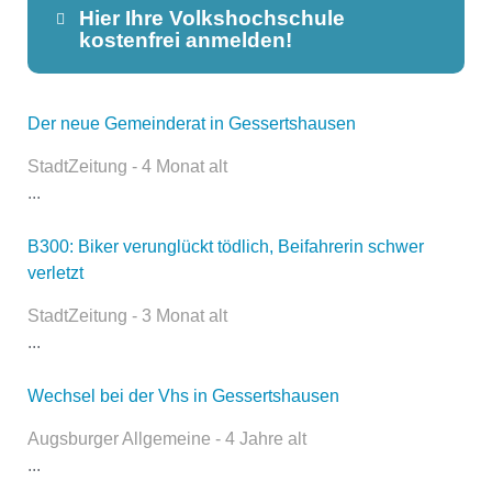
Hier Ihre Volkshochschule
kostenfrei anmelden!
Der neue Gemeinderat in Gessertshausen
Dieser Teil dient lediglich zur
Kontaktaufnahme und ist nicht
StadtZeitung - 4 Monat alt
öffentlich sichtbar.
...
B300: Biker verunglückt tödlich, Beifahrerin schwer
verletzt
Name
*
StadtZeitung - 3 Monat alt
...
E-Mail
*
Wechsel bei der Vhs in Gessertshausen
Augsburger Allgemeine - 4 Jahre alt
...