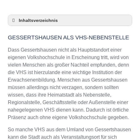
Inhaltsverzeichnis
Gessertshausen als VHS-Nebenstelle
GESSERTSHAUSEN ALS VHS-NEBENSTELLE
Checkliste: So zeigt die VHS in
Gessertshausen Präsenz
Dass Gessertshausen nicht als Hauptstandort einer
3 Tipps für Interessierte aus Gessertshausen
eigenen Volkshochschule in Erscheinung tritt, wird von
an VHS-Kursen
vielen Menschen als großer Nachteil empfunden, denn
VHS Gessertshausen Kurse und Umgebung
die VHS ist hierzulande eine wichtige Institution der
VHS Gessertshausen – Öffnungszeiten und
Erwachsenenbildung. Menschen aus Gessertshausen
Telefonnummer
müssen allerdings nicht verzagen, sondern sollten
Online-Kurse – Alternative Angebote zu einem
wissen, dass ihre Heimatstadt als Nebenstelle,
Kurs an der VHS
Regionalstelle, Geschäftsstelle oder Außenstelle einer
Top-Kurse an der Abendschule
nahegelegenen VHS dienen kann. Dadurch ist örtliche
Gessertshausen
Präsenz auch ohne eigene Volkshochschule gegeben.
Weiterbildung in Gessertshausen
So manche VHS aus dem Umland von Gessertshausen
VHS Gessertshausen Programm 2025 / 2026
kann die Stadt auch als Veranstaltungsort für sich