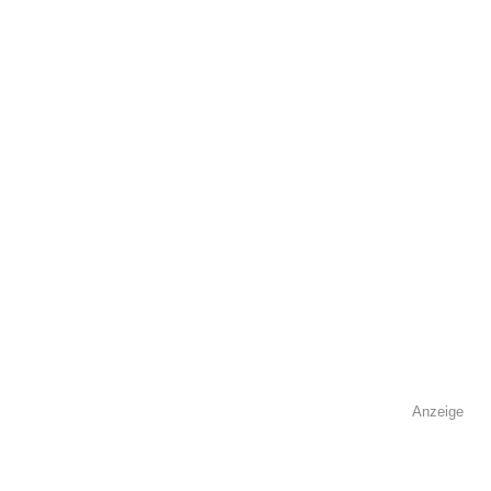
Adresse
*
Kontaktmöglichkeiten
Telefonnummer
Anzeige
Faxnummer