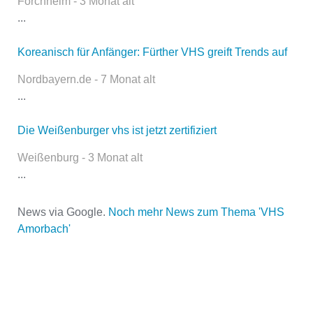
Forchheim - 3 Monat alt
öffentlich sichtbar.
...
Koreanisch für Anfänger: Fürther VHS greift Trends auf
Name
*
Nordbayern.de - 7 Monat alt
...
Die Weißenburger vhs ist jetzt zertifiziert
E-Mail
*
Weißenburg - 3 Monat alt
...
News via Google.
Noch mehr News zum Thema 'VHS
Amorbach'
Name der Volkshochschule
*