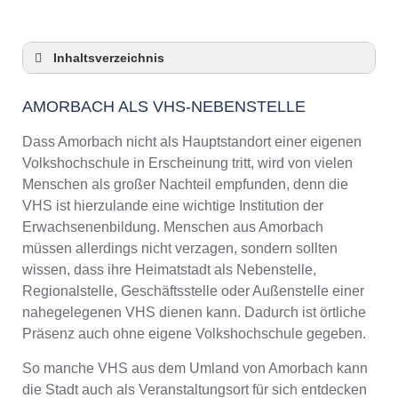
Inhaltsverzeichnis
Amorbach als VHS-Nebenstelle
AMORBACH ALS VHS-NEBENSTELLE
Checkliste: So zeigt die VHS in Amorbach
Präsenz
Dass Amorbach nicht als Hauptstandort einer eigenen
3 Tipps für Interessierte aus Amorbach an
Volkshochschule in Erscheinung tritt, wird von vielen
VHS-Kursen
Menschen als großer Nachteil empfunden, denn die
VHS Amorbach Kurse und Umgebung
VHS ist hierzulande eine wichtige Institution der
VHS Amorbach – Öffnungszeiten und
Erwachsenenbildung. Menschen aus Amorbach
Telefonnummer
müssen allerdings nicht verzagen, sondern sollten
Online-Kurse – Alternative Angebote zu einem
wissen, dass ihre Heimatstadt als Nebenstelle,
Kurs an der VHS
Regionalstelle, Geschäftsstelle oder Außenstelle einer
Top-Kurse an der Abendschule Amorbach
nahegelegenen VHS dienen kann. Dadurch ist örtliche
Weiterbildung in Amorbach
Präsenz auch ohne eigene Volkshochschule gegeben.
VHS Amorbach Programm 2025 / 2026
So manche VHS aus dem Umland von Amorbach kann
die Stadt auch als Veranstaltungsort für sich entdecken