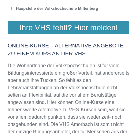
Haupstelle der Volkshochschule Miltenberg
VHS MILTENBERG U.
Ihre VHS fehlt? Hier melden!
UMGEBUNG
Engelplatz 67, 63897 Miltenberg
ONLINE-KURSE – ALTERNATIVE ANGEBOTE
Aktualisiert: August 2021
ZU EINEM KURS AN DER VHS
Die Wohnortnähe der Volkshochschulen ist für viele
Bildungsinteressierte ein großer Vorteil, hat andererseits
aber auch ihre Tücken. So fehlt es den
Lehrveranstaltungen an der Volkshochschule nicht
selten an Flexibilität, auf die vor allem Berufstätige
angewiesen sind. Hier können Online-Kurse eine
lohnenswerte Alternative zu VHS-Kursen sein, weil sie
vor allem dadurch punkten, dass sie weder zeit- noch
ortsgebunden sind. Die VHS Amorbach ist somit nicht
der einzige Bildungsanbieter, der für Menschen aus der