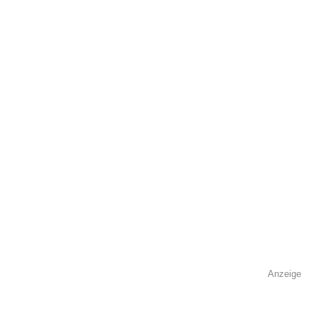
öffentlich sichtbar.
Name
*
E-Mail
*
Name der Volkshochschule
*
Anzeige