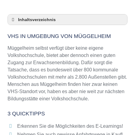
Inhaltsverzeichnis
VHS in Umgebung von Müggelheim
VHS IN UMGEBUNG VON MÜGGELHEIM
3 Quicktipps
Checkliste: VHS-Kurse rund um Müggelheim
Müggelheim selbst verfügt über keine eigene
finden
Volkshochschule, bietet aber dennoch einen guten
Keine VHS in Müggelheim
Zugang zur Erwachsenenbildung. Dafür sorgt die
Online-Kurse: Pro und Contra
Tatsache, dass es bundesweit über 800 kommunale
Volkshochschulen mit mehr als 2.800 Außenstellen gibt.
Online-Kurse als alternative Angebote zu
VHS-Kursen
Menschen aus Müggelheim finden hier zwar keinen
VHS-Standort vor, haben es aber nie weit zur nächsten
Die VHS als Inbegriff der Erwachsenenbildung
Bildungsstätte einer Volkshochschule.
Das bundesweite Netzwerk der
Volkshochschulen
3 QUICKTIPPS
Abendschulen rund um Müggelheim
Checkliste: So erkennen Sie gute
Erkennen Sie die Möglichkeiten des E-Learnings!
Bildungsangebote der VHS
Nehmen Sie auch gewisse Anfahrtswege in Kauf!