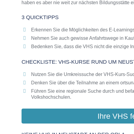
haben es aber nie weit zur nächsten Bildungsstätte 
Online-Kurse als alternative Angebote zu VH
Die VHS als Inbegriff der Erwachsenenbildun
3 QUICKTIPPS
Das bundesweite Netzwerk der Volkshochsc
Abendschulen rund um Neustadt an der Orla
Erkennen Sie die Möglichkeiten des E-Learnings
Checkliste: So erkennen Sie gute Bildungsa
Nehmen Sie auch gewisse Anfahrtswege in Kauf
Bedenken Sie, dass die VHS nicht die einzige In
CHECKLISTE: VHS-KURSE RUND UM NEUS
Nutzen Sie die Umkreissuche der VHS-Kurs-Su
Denken Sie über die Teilnahme an einem ortsu
Führen Sie eine regionale Suche durch und bef
Volkshochschulen.
Ihre VHS f