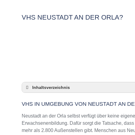
VHS NEUSTADT AN DER ORLA?
Inhaltsverzeichnis
VHS in Umgebung von Neustadt an der Orla
VHS IN UMGEBUNG VON NEUSTADT AN DE
3 Quicktipps
Checkliste: VHS-Kurse rund um Neustadt an d
Neustadt an der Orla selbst verfügt über keine eige
Keine VHS in Neustadt an der Orla
Erwachsenenbildung. Dafür sorgt die Tatsache, das
mehr als 2.800 Außenstellen gibt. Menschen aus Neus
Online-Kurse: Pro und Contra