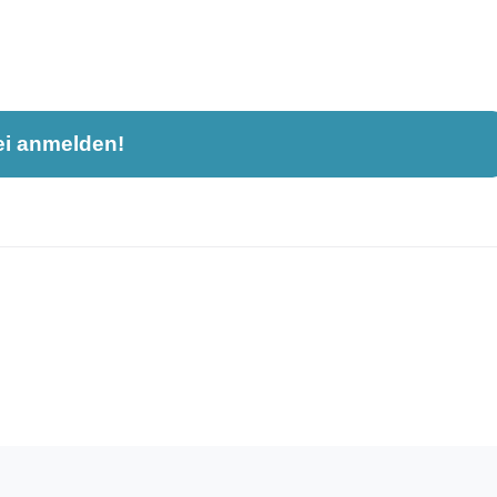
ei anmelden!
nahme und ist nicht öffentlich sichtbar.