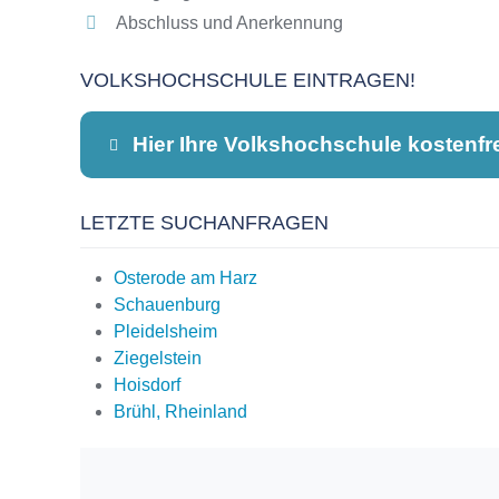
Abschluss und Anerkennung
VOLKSHOCHSCHULE EINTRAGEN!
Hier Ihre Volkshochschule kostenfr
LETZTE SUCHANFRAGEN
Dieser Teil dient lediglich zur Kontaktauf
Osterode am Harz
Schauenburg
Pleidelsheim
Name
*
Ziegelstein
Hoisdorf
Brühl, Rheinland
E-Mail
*