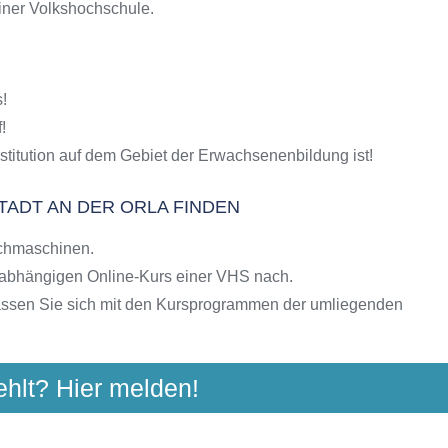
einer Volkshochschule.
S-Kursen
g
hulen
!
ngebote der VHS
!
stitution auf dem Gebiet der Erwachsenenbildung ist!
TADT AN DER ORLA FINDEN
chmaschinen.
nabhängigen Online-Kurs einer VHS nach.
assen Sie sich mit den Kursprogrammen der umliegenden
ehlt? Hier melden!