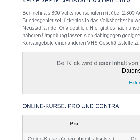
KEINE VHS IN NEUSTADT AN DER ORLA
Bei mehr als 800 Volkshochschulen mit über 2.800 A
Bundesgebiet sei lückenlos in das Volkshochschulwe
Neustadt an der Orla deutlich. Hier gibt es nach unse
näheren Umgebung lassen sich dahingegen geeignete A
Kursangebote einer anderen VHS Geschäftsstelle zu
Bei Klick wird dieser Inhalt vo
Datens
Exte
ONLINE-KURSE: PRO UND CONTRA
Pro
Online-Kurse können überall absolviert
Der 