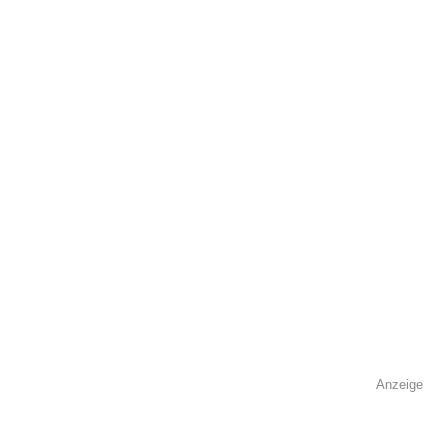
öffentlich sichtbar.
Name
*
E-Mail
*
Name der Volkshochschule
*
Anzeige