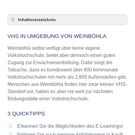
Inhaltsverzeichnis
VHS in Umgebung von Weinböhla
VHS IN UMGEBUNG VON WEINBÖHLA
3 Quicktipps
Checkliste: VHS-Kurse rund um Weinböhla
Weinböhla selbst verfügt über keine eigene
finden
Volkshochschule, bietet aber dennoch einen guten
Keine VHS in Weinböhla
Zugang zur Erwachsenenbildung. Dafür sorgt die
Online-Kurse: Pro und Contra
Tatsache, dass es bundesweit über 800 kommunale
Volkshochschulen mit mehr als 2.800 Außenstellen gibt.
Online-Kurse als alternative Angebote zu
VHS-Kursen
Menschen aus Weinböhla finden hier zwar keinen VHS-
Standort vor, haben es aber nie weit zur nächsten
Die VHS als Inbegriff der Erwachsenenbildung
Bildungsstätte einer Volkshochschule.
Das bundesweite Netzwerk der
Volkshochschulen
3 QUICKTIPPS
Abendschulen rund um Weinböhla
Checkliste: So erkennen Sie gute
Erkennen Sie die Möglichkeiten des E-Learnings!
Bildungsangebote der VHS
Nehmen Sie auch gewisse Anfahrtswege in Kauf!