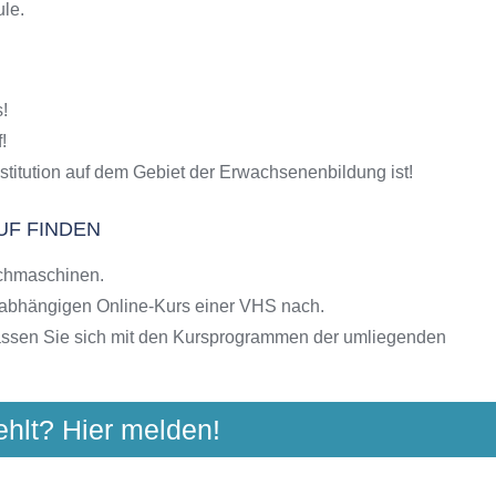
ule.
S-Kursen
g
hulen
!
ngebote der VHS
!
stitution auf dem Gebiet der Erwachsenenbildung ist!
UF FINDEN
chmaschinen.
nabhängigen Online-Kurs einer VHS nach.
assen Sie sich mit den Kursprogrammen der umliegenden
ehlt? Hier melden!