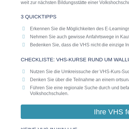
weit zur nächsten Bildungsstätte einer Volkshochsch
Online-Kurse als alternative Angebote zu VH
Die VHS als Inbegriff der Erwachsenenbildun
3 QUICKTIPPS
Das bundesweite Netzwerk der Volkshochsc
Abendschulen rund um Walluf
Erkennen Sie die Möglichkeiten des E-Learnings
Checkliste: So erkennen Sie gute Bildungsa
Nehmen Sie auch gewisse Anfahrtswege in Kauf
Bedenken Sie, dass die VHS nicht die einzige In
CHECKLISTE: VHS-KURSE RUND UM WALL
Nutzen Sie die Umkreissuche der VHS-Kurs-Su
Denken Sie über die Teilnahme an einem ortsu
Führen Sie eine regionale Suche durch und bef
Volkshochschulen.
Ihre VHS f