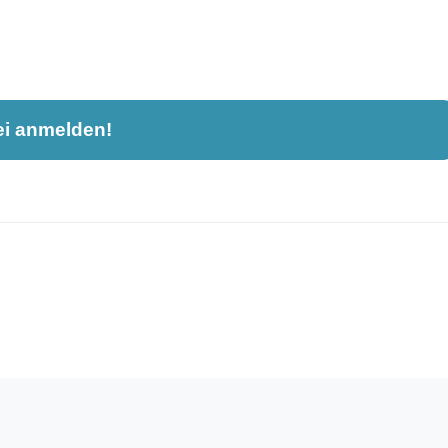
ei anmelden!
nahme und ist nicht öffentlich sichtbar.