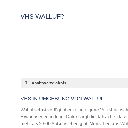
VHS WALLUF?
Inhaltsverzeichnis
VHS in Umgebung von Walluf
VHS IN UMGEBUNG VON WALLUF
3 Quicktipps
Checkliste: VHS-Kurse rund um Walluf finden
Walluf selbst verfügt über keine eigene Volkshochsc
Keine VHS in Walluf
Erwachsenenbildung. Dafür sorgt die Tatsache, das
mehr als 2.800 Außenstellen gibt. Menschen aus Wall
Online-Kurse: Pro und Contra