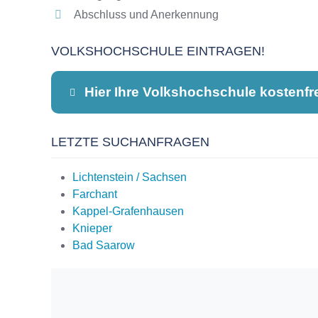
Abschluss und Anerkennung
VOLKSHOCHSCHULE EINTRAGEN!
Hier Ihre Volkshochschule kostenfr
LETZTE SUCHANFRAGEN
Dieser Teil dient lediglich zur Kontaktauf
Lichtenstein / Sachsen
Farchant
Kappel-Grafenhausen
Name
*
Knieper
Bad Saarow
E-Mail
*