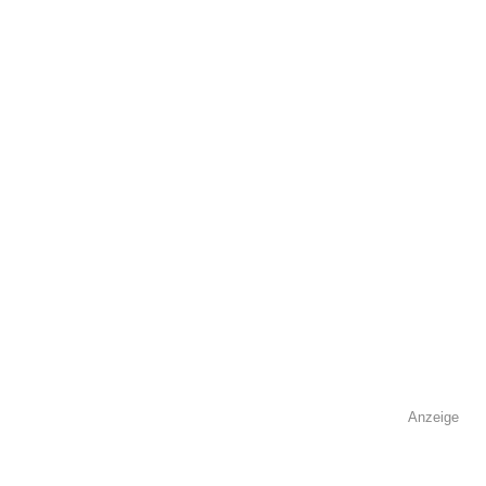
öffentlich sichtbar.
Name
*
E-Mail
*
Name der Volkshochschule
*
Anzeige