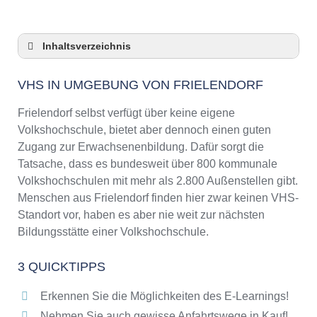
Inhaltsverzeichnis
VHS in Umgebung von Frielendorf
VHS IN UMGEBUNG VON FRIELENDORF
3 Quicktipps
Checkliste: VHS-Kurse rund um Frielendorf
Frielendorf selbst verfügt über keine eigene
finden
Volkshochschule, bietet aber dennoch einen guten
Keine VHS in Frielendorf
Zugang zur Erwachsenenbildung. Dafür sorgt die
Online-Kurse: Pro und Contra
Tatsache, dass es bundesweit über 800 kommunale
Volkshochschulen mit mehr als 2.800 Außenstellen gibt.
Online-Kurse als alternative Angebote zu
VHS-Kursen
Menschen aus Frielendorf finden hier zwar keinen VHS-
Standort vor, haben es aber nie weit zur nächsten
Die VHS als Inbegriff der Erwachsenenbildung
Bildungsstätte einer Volkshochschule.
Das bundesweite Netzwerk der
Volkshochschulen
3 QUICKTIPPS
Abendschulen rund um Frielendorf
Checkliste: So erkennen Sie gute
Erkennen Sie die Möglichkeiten des E-Learnings!
Bildungsangebote der VHS
Nehmen Sie auch gewisse Anfahrtswege in Kauf!