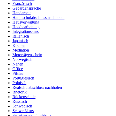
Französisch
Gebärdensprache
Handarbeit
Hauptschulabschluss nachholen
Hausverwaltung
Holzbearbeitung
Integrationskurs
Italienisch
Japanisch
Kochen
Mediation
Motorsägenschein
Norwegisch
Nähen
Office
Pilates
Portugiesisch
Polnisch
Realschulabschluss nachholen
Rhetorik
Rückenschule
Russisch
Schwedisch
Schweißkurs
Selbstverteidigungskurs