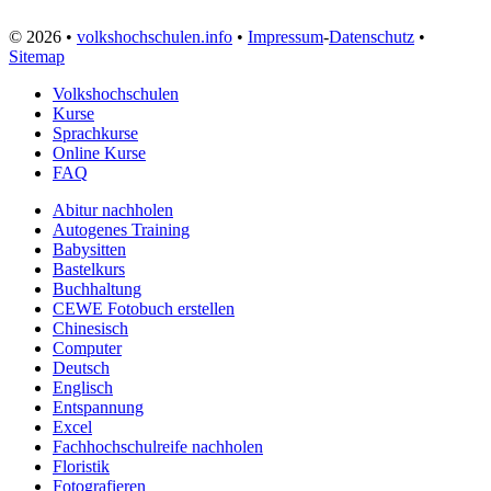
© 2026 •
volkshochschulen.info
•
Impressum
-
Datenschutz
•
Sitemap
Volkshochschulen
Kurse
Sprachkurse
Online Kurse
FAQ
Abitur nachholen
Autogenes Training
Babysitten
Bastelkurs
Buchhaltung
CEWE Fotobuch erstellen
Chinesisch
Computer
Deutsch
Englisch
Entspannung
Excel
Fachhochschulreife nachholen
Floristik
Fotografieren