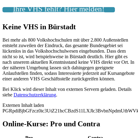
Ihre VHS fehlt? Hier melden!
Keine VHS in Bürstadt
Bei mehr als 800 Volkshochschulen mit über 2.800 Außenstellen
entsteht zuweilen der Eindruck, das gesamte Bundesgebiet sei
lückenlos in das Volkshochschulwesen eingebunden. Dass dem
nicht so ist, wird beispielsweise in Bürstadt deutlich. Hier gibt es
nach unserem aktuellen Kenntnisstand keine VHS direkt vor Ort. In
der näheren Umgebung lassen sich dahingegen geeignete
Anlaufstellen finden, sodass Interessierte jederzeit auf Kursangebote
einer anderen VHS Geschäftsstelle zurückgreifen können.
Bei Klick wird dieser Inhalt von externen Servern geladen. Details
siehe
Datenschutzerklärung
.
Externen Inhalt laden
PGRpdiBjbGFzcz0ic3UtZ21hcCBzdS11LXJlc3BvbnNpdmUtb
Online-Kurse: Pro und Contra
Pro
Contra