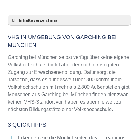
Inhaltsverzeichnis
VHS in Umgebung von Garching bei München
VHS IN UMGEBUNG VON GARCHING BEI
3 Quicktipps
MÜNCHEN
Checkliste: VHS-Kurse rund um Garching bei
München finden
Garching bei München selbst verfügt über keine eigene
Keine VHS in Garching bei München
Volkshochschule, bietet aber dennoch einen guten
Online-Kurse: Pro und Contra
Zugang zur Erwachsenenbildung. Dafür sorgt die
Online-Kurse als alternative Angebote zu
Tatsache, dass es bundesweit über 800 kommunale
VHS-Kursen
Volkshochschulen mit mehr als 2.800 Außenstellen gibt.
Die VHS als Inbegriff der Erwachsenenbildung
Menschen aus Garching bei München finden hier zwar
keinen VHS-Standort vor, haben es aber nie weit zur
Das bundesweite Netzwerk der
Volkshochschulen
nächsten Bildungsstätte einer Volkshochschule.
Abendschulen rund um Garching bei München
3 QUICKTIPPS
Checkliste: So erkennen Sie gute
Bildungsangebote der VHS
Erkennen Sie die Möglichkeiten des E-Learnings!