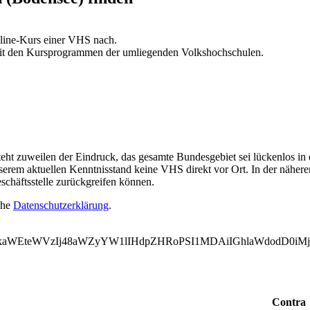
line-Kurs einer VHS nach.
 mit den Kursprogrammen der umliegenden Volkshochschulen.
teht zuweilen der Eindruck, das gesamte Bundesgebiet sei lückenlos in
nserem aktuellen Kenntnisstand keine VHS direkt vor Ort. In der näher
schäftsstelle zurückgreifen können.
ehe
Datenschutzerklärung
.
WVkaWEteWVzIj48aWZyYW1lIHdpZHRoPSI1MDAiIGhlaWdodD
Contra