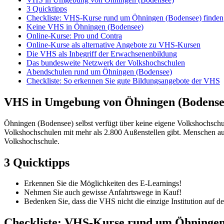
3 Quicktipps
Checkliste: VHS-Kurse rund um Öhningen (Bodensee) finden
Keine VHS in Öhningen (Bodensee)
Online-Kurse: Pro und Contra
Online-Kurse als alternative Angebote zu VHS-Kursen
Die VHS als Inbegriff der Erwachsenenbildung
Das bundesweite Netzwerk der Volkshochschulen
Abendschulen rund um Öhningen (Bodensee)
Checkliste: So erkennen Sie gute Bildungsangebote der VHS
VHS in Umgebung von Öhningen (Bodense
Öhningen (Bodensee) selbst verfügt über keine eigene Volkshochschu
Volkshochschulen mit mehr als 2.800 Außenstellen gibt. Menschen au
Volkshochschule.
3 Quicktipps
Erkennen Sie die Möglichkeiten des E-Learnings!
Nehmen Sie auch gewisse Anfahrtswege in Kauf!
Bedenken Sie, dass die VHS nicht die einzige Institution auf 
Checkliste: VHS-Kurse rund um Öhningen