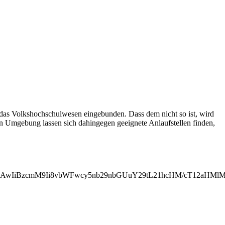
 das Volkshochschulwesen eingebunden. Dass dem nicht so ist, wird
en Umgebung lassen sich dahingegen geeignete Anlaufstellen finden,
0iMjAwIiBzcmM9Ii8vbWFwcy5nb29nbGUuY29tL21hcHM/cT12