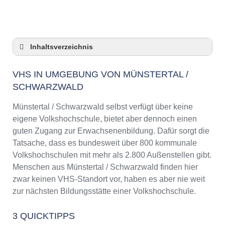
Inhaltsverzeichnis
VHS in Umgebung von Münstertal /
Schwarzwald
VHS IN UMGEBUNG VON MÜNSTERTAL /
SCHWARZWALD
3 Quicktipps
Checkliste: VHS-Kurse rund um Münstertal /
Münstertal / Schwarzwald selbst verfügt über keine
Schwarzwald finden
eigene Volkshochschule, bietet aber dennoch einen
Keine VHS in Münstertal / Schwarzwald
guten Zugang zur Erwachsenenbildung. Dafür sorgt die
Online-Kurse: Pro und Contra
Tatsache, dass es bundesweit über 800 kommunale
Online-Kurse als alternative Angebote zu
Volkshochschulen mit mehr als 2.800 Außenstellen gibt.
VHS-Kursen
Menschen aus Münstertal / Schwarzwald finden hier
Die VHS als Inbegriff der Erwachsenenbildung
zwar keinen VHS-Standort vor, haben es aber nie weit
Das bundesweite Netzwerk der
zur nächsten Bildungsstätte einer Volkshochschule.
Volkshochschulen
Abendschulen rund um Münstertal /
3 QUICKTIPPS
Schwarzwald