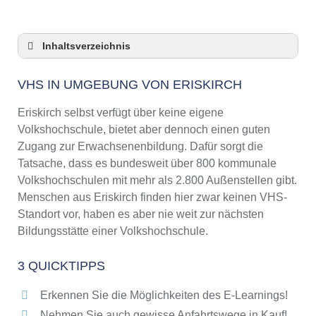
Inhaltsverzeichnis
VHS in Umgebung von Eriskirch
VHS IN UMGEBUNG VON ERISKIRCH
3 Quicktipps
Checkliste: VHS-Kurse rund um Eriskirch
Eriskirch selbst verfügt über keine eigene
finden
Volkshochschule, bietet aber dennoch einen guten
Keine VHS in Eriskirch
Zugang zur Erwachsenenbildung. Dafür sorgt die
Online-Kurse: Pro und Contra
Tatsache, dass es bundesweit über 800 kommunale
Volkshochschulen mit mehr als 2.800 Außenstellen gibt.
Online-Kurse als alternative Angebote zu
VHS-Kursen
Menschen aus Eriskirch finden hier zwar keinen VHS-
Standort vor, haben es aber nie weit zur nächsten
Die VHS als Inbegriff der Erwachsenenbildung
Bildungsstätte einer Volkshochschule.
Das bundesweite Netzwerk der
Volkshochschulen
3 QUICKTIPPS
Abendschulen rund um Eriskirch
Checkliste: So erkennen Sie gute
Erkennen Sie die Möglichkeiten des E-Learnings!
Bildungsangebote der VHS
Nehmen Sie auch gewisse Anfahrtswege in Kauf!