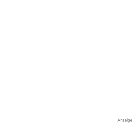
öffentlich sichtbar.
Name
*
E-Mail
*
Name der Volkshochschule
*
Anzeige