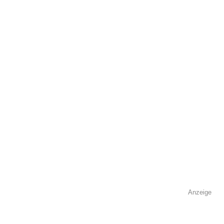
öffentlich sichtbar.
Name
*
E-Mail
*
Name der Volkshochschule
*
Anzeige