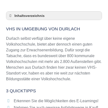
Inhaltsverzeichnis
VHS in Umgebung von Durlach
VHS IN UMGEBUNG VON DURLACH
3 Quicktipps
Checkliste: VHS-Kurse rund um Durlach
Durlach selbst verfügt über keine eigene
finden
Volkshochschule, bietet aber dennoch einen guten
Keine VHS in Durlach
Zugang zur Erwachsenenbildung. Dafür sorgt die
Online-Kurse: Pro und Contra
Tatsache, dass es bundesweit über 800 kommunale
Volkshochschulen mit mehr als 2.800 Außenstellen gibt.
Online-Kurse als alternative Angebote zu
VHS-Kursen
Menschen aus Durlach finden hier zwar keinen VHS-
Standort vor, haben es aber nie weit zur nächsten
Die VHS als Inbegriff der Erwachsenenbildung
Bildungsstätte einer Volkshochschule.
Das bundesweite Netzwerk der
Volkshochschulen
3 QUICKTIPPS
Abendschulen rund um Durlach
Checkliste: So erkennen Sie gute
Erkennen Sie die Möglichkeiten des E-Learnings!
Bildungsangebote der VHS
Nehmen Sie auch gewisse Anfahrtswege in Kauf!