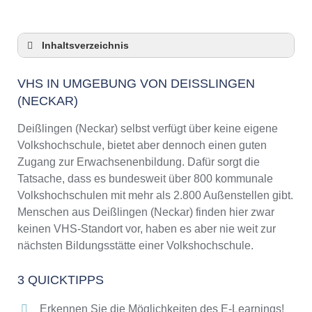
Inhaltsverzeichnis
VHS in Umgebung von Deißlingen (Neckar)
VHS IN UMGEBUNG VON DEISSLINGEN (
3 Quicktipps
NECKAR)
Checkliste: VHS-Kurse rund um Deißlingen
(Neckar) finden
Deißlingen (Neckar) selbst verfügt über keine eigene
Keine VHS in Deißlingen (Neckar)
Volkshochschule, bietet aber dennoch einen guten
Online-Kurse: Pro und Contra
Zugang zur Erwachsenenbildung. Dafür sorgt die
Online-Kurse als alternative Angebote zu
Tatsache, dass es bundesweit über 800 kommunale
VHS-Kursen
Volkshochschulen mit mehr als 2.800 Außenstellen gibt.
Die VHS als Inbegriff der Erwachsenenbildung
Menschen aus Deißlingen (Neckar) finden hier zwar
keinen VHS-Standort vor, haben es aber nie weit zur
Das bundesweite Netzwerk der
Volkshochschulen
nächsten Bildungsstätte einer Volkshochschule.
Abendschulen rund um Deißlingen (Neckar)
3 QUICKTIPPS
Checkliste: So erkennen Sie gute
Bildungsangebote der VHS
Erkennen Sie die Möglichkeiten des E-Learnings!