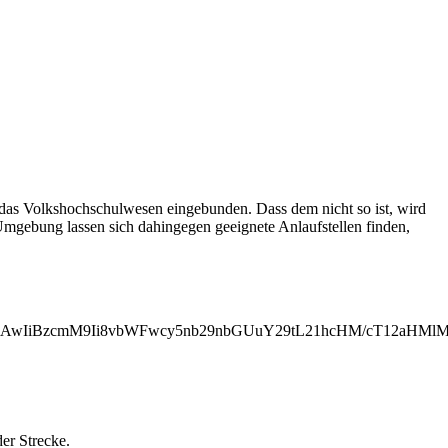
 das Volkshochschulwesen eingebunden. Dass dem nicht so ist, wird
 Umgebung lassen sich dahingegen geeignete Anlaufstellen finden,
iMjAwIiBzcmM9Ii8vbWFwcy5nb29nbGUuY29tL21hcHM/cT12a
der Strecke.