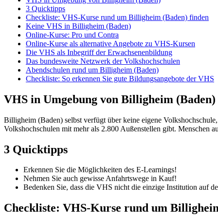
3 Quicktipps
Checkliste: VHS-Kurse rund um Billigheim (Baden) finden
Keine VHS in Billigheim (Baden)
Online-Kurse: Pro und Contra
Online-Kurse als alternative Angebote zu VHS-Kursen
Die VHS als Inbegriff der Erwachsenenbildung
Das bundesweite Netzwerk der Volkshochschulen
Abendschulen rund um Billigheim (Baden)
Checkliste: So erkennen Sie gute Bildungsangebote der VHS
VHS in Umgebung von Billigheim (Baden)
Billigheim (Baden) selbst verfügt über keine eigene Volkshochschul
Volkshochschulen mit mehr als 2.800 Außenstellen gibt. Menschen aus
3 Quicktipps
Erkennen Sie die Möglichkeiten des E-Learnings!
Nehmen Sie auch gewisse Anfahrtswege in Kauf!
Bedenken Sie, dass die VHS nicht die einzige Institution auf 
Checkliste: VHS-Kurse rund um Billighei